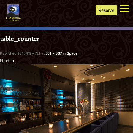
togg
Reserve
navi
table_counter
Published
2018年9月7日
at
581 × 387
in
Space
.
Next →